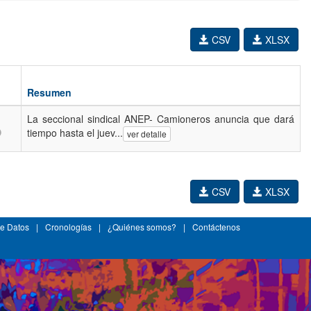
CSV
XLSX
Resumen
La seccional sindical ANEP- Camioneros anuncia que dará
tiempo hasta el juev...
ver detalle
CSV
XLSX
e Datos
|
Cronologías
|
¿Quiénes somos?
|
Contáctenos