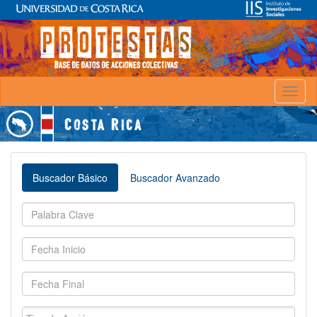
Toggl
naviga
Buscador Básico
Buscador Avanzado