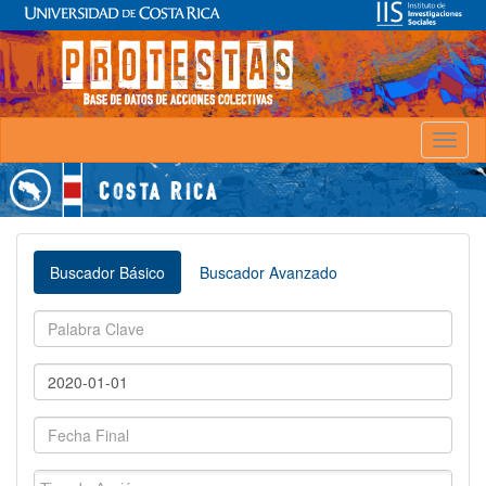
Toggl
naviga
Buscador Básico
Buscador Avanzado