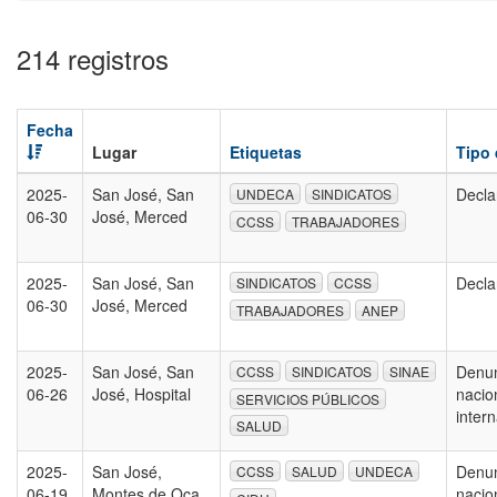
214 registros
Fecha
Lugar
Etiquetas
Tipo
2025-
San José, San
Decla
UNDECA
SINDICATOS
06-30
José, Merced
CCSS
TRABAJADORES
2025-
San José, San
Decla
SINDICATOS
CCSS
06-30
José, Merced
TRABAJADORES
ANEP
2025-
San José, San
Denun
CCSS
SINDICATOS
SINAE
06-26
José, Hospital
nacio
SERVICIOS PÚBLICOS
inter
SALUD
2025-
San José,
Denun
CCSS
SALUD
UNDECA
06-19
Montes de Oca,
nacio