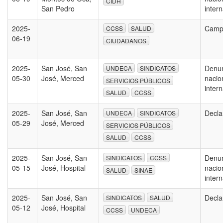
CIDH
San Pedro
inter
2025-
Campa
CCSS
SALUD
06-19
CIUDADANOS
2025-
San José, San
Denun
UNDECA
SINDICATOS
05-30
José, Merced
nacio
SERVICIOS PÚBLICOS
inter
SALUD
CCSS
2025-
San José, San
Decla
UNDECA
SINDICATOS
05-29
José, Merced
SERVICIOS PÚBLICOS
SALUD
CCSS
2025-
San José, San
Denun
SINDICATOS
CCSS
05-15
José, Hospital
nacio
SALUD
SINAE
inter
2025-
San José, San
Decla
SINDICATOS
SALUD
05-12
José, Hospital
CCSS
UNDECA