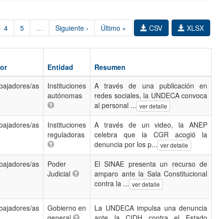
4
5
…
Siguiente ›
Último »
CSV
XLSX
or
Entidad
Resumen
bajadores/as
Instituciones
A través de una publicación en
autónomas
redes sociales, la UNDECA convoca
al personal ...
ver detalle
bajadores/as
Instituciones
A través de un video, la ANEP
reguladoras
celebra que la CGR acogió la
denuncia por los p...
ver detalle
bajadores/as
Poder
El SINAE presenta un recurso de
Judicial
amparo ante la Sala Constitucional
contra la ...
ver detalle
bajadores/as
Gobierno en
La UNDECA impulsa una denuncia
general
ante la CIDH contra el Estado