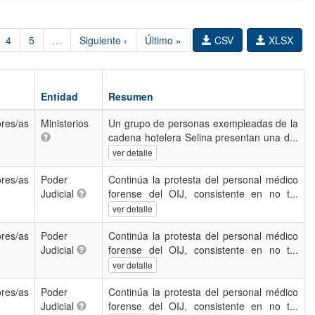
4
5
…
Siguiente ›
Último »
CSV
XLSX
Entidad
Resumen
res/as
Ministerios
Un grupo de personas exempleadas de la
cadena hotelera Selina presentan una d...
ver detalle
res/as
Poder
Continúa la protesta del personal médico
Judicial
forense del OIJ, consistente en no t...
ver detalle
res/as
Poder
Continúa la protesta del personal médico
Judicial
forense del OIJ, consistente en no t...
ver detalle
res/as
Poder
Continúa la protesta del personal médico
Judicial
forense del OIJ, consistente en no t...