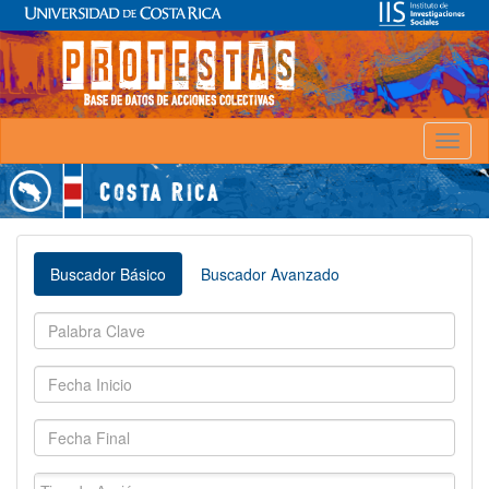
Toggl
naviga
Buscador Básico
Buscador Avanzado