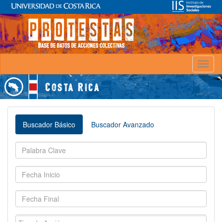
Toggl
naviga
Buscador Básico
Buscador Avanzado