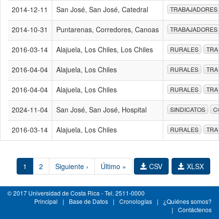
2014-12-11
San José, San José, Catedral
TRABAJADORES
2014-10-31
Puntarenas, Corredores, Canoas
TRABAJADORES
2016-03-14
Alajuela, Los Chiles, Los Chiles
RURALES
TRA
2016-04-04
Alajuela, Los Chiles
RURALES
TRA
2016-04-04
Alajuela, Los Chiles
RURALES
TRA
2024-11-04
San José, San José, Hospital
SINDICATOS
C
2016-03-14
Alajuela, Los Chiles
RURALES
TRA
1
2
Siguiente ›
Último »
CSV
XLSX
© 2017 Universidad de Costa Rica - Tel. 2511-0000
Principal
|
Base de Datos
|
Cronologías
|
¿Quiénes somos?
|
Contáctenos