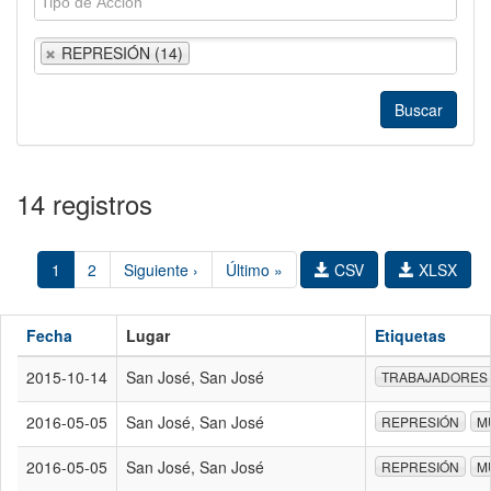
REPRESIÓN (14)
14 registros
1
2
Siguiente ›
Último »
CSV
XLSX
Fecha
Lugar
Etiquetas
2015-10-14
San José, San José
TRABAJADORES
2016-05-05
San José, San José
REPRESIÓN
M
2016-05-05
San José, San José
REPRESIÓN
M