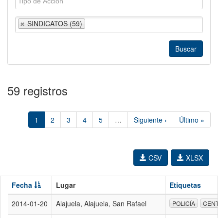
SINDICATOS (59)
59 registros
1
2
3
4
5
…
Siguiente ›
Último »
CSV
XLSX
Fecha
Lugar
Etiquetas
2014-01-20
Alajuela, Alajuela, San Rafael
POLICÍA
CENT