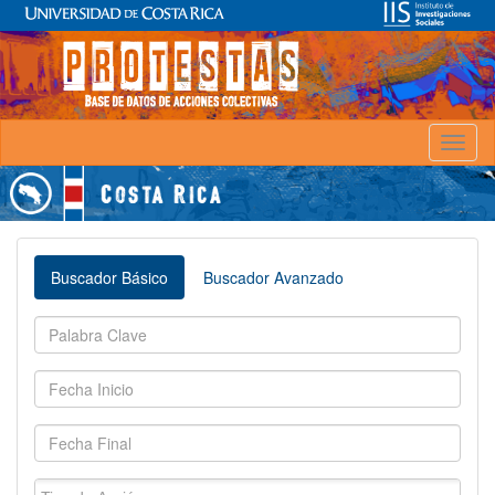
Toggl
naviga
Buscador Básico
Buscador Avanzado