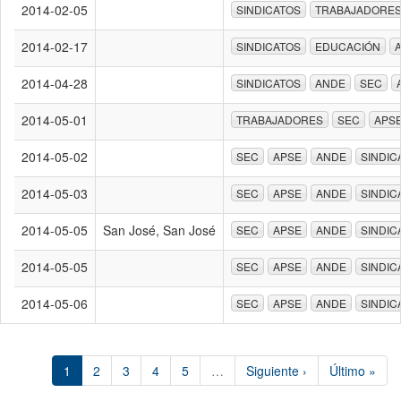
2014-02-05
SINDICATOS
TRABAJADORE
2014-02-17
SINDICATOS
EDUCACIÓN
2014-04-28
SINDICATOS
ANDE
SEC
2014-05-01
TRABAJADORES
SEC
APS
2014-05-02
SEC
APSE
ANDE
SINDIC
2014-05-03
SEC
APSE
ANDE
SINDIC
2014-05-05
San José, San José
SEC
APSE
ANDE
SINDIC
2014-05-05
SEC
APSE
ANDE
SINDIC
2014-05-06
SEC
APSE
ANDE
SINDIC
1
2
3
4
5
…
Siguiente ›
Último »