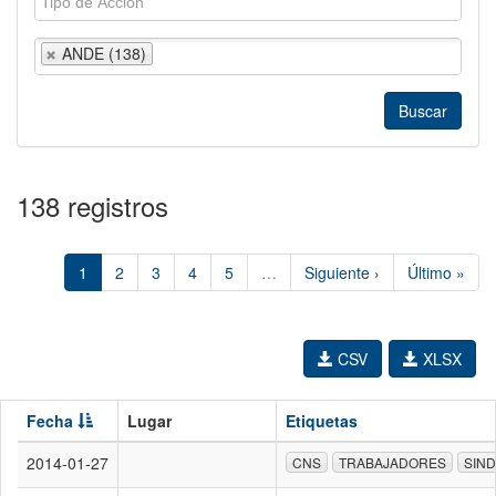
ANDE (138)
138 registros
1
2
3
4
5
…
Siguiente ›
Último »
CSV
XLSX
Fecha
Lugar
Etiquetas
2014-01-27
CNS
TRABAJADORES
SIND