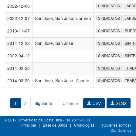
2022-12-06
SINDICATOS
JAPD
2022-12-07
San José, San José, Carmen
SINDICATOS
JAPD
2019-11-07
SINDICATOS
PUER
2014-12-22
San José, San José
SINDICATOS
SINTR
2022-04-12
SINDICATOS
SINTR
2014-03-20
SINDICATOS
TRAB
2014-03-20
San José, San José, Zapote
SINDICATOS
TRAB
1
2
Siguiente ›
Último »
CSV
XLSX
© 2017 Universidad de Costa Rica - Tel. 2511-0000
Principal
|
Base de Datos
|
Cronologías
|
¿Quiénes somos?
|
Contáctenos