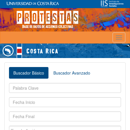
Toggl
naviga
Buscador Básico
Buscador Avanzado