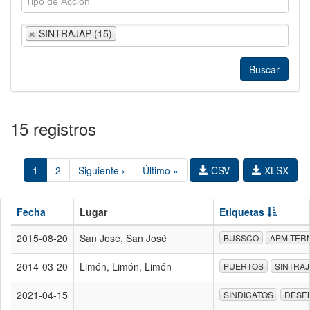
SINTRAJAP (15)
15 registros
1
2
Siguiente ›
Último »
CSV
XLSX
Fecha
Lugar
Etiquetas
2015-08-20
San José, San José
BUSSCO
APM TER
2014-03-20
Limón, Limón, Limón
PUERTOS
SINTRA
2021-04-15
SINDICATOS
DESE