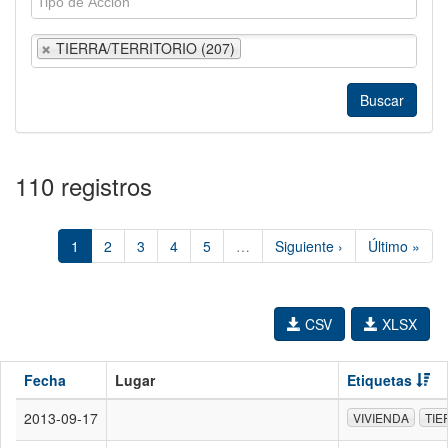
TIERRA/TERRITORIO (207)
110 registros
1
2
3
4
5
…
Siguiente ›
Último »
CSV
XLSX
Fecha
Lugar
Etiquetas
2013-09-17
VIVIENDA
TIE