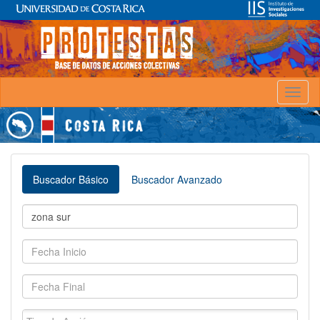
Toggl
naviga
Buscador Básico
Buscador Avanzado