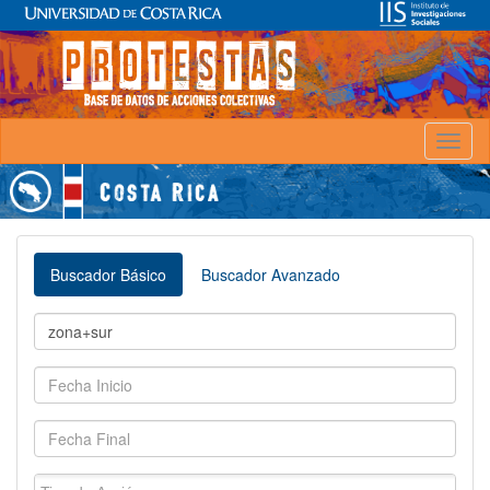
Toggl
naviga
Buscador Básico
Buscador Avanzado