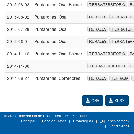
2015-08-02
Puntarenas, Osa, Palmar
TIERRA/TERRITORIO
R
2015-08-02
Puntarenas, Osa
RURALES
TIERRA/TER
2015-07-28
Puntarenas, Osa
RURALES
TIERRA/TER
2015-06-01
Puntarenas, Osa
RURALES
TIERRA/TER
2014-11-12
Puntarenas, Osa, Palmar
TIERRA/TERRITORIO
P
2014-11-06
TIERRA/TERRITORIO
C
2014-06-27
Puntarenas, Corredores
RURALES
TÉRRABA
CSV
XLSX
© 2017 Universidad de Costa Rica - Tel. 2511-0000
Principal
|
Base de Datos
|
Cronologías
|
¿Quiénes somos?
|
Contáctenos