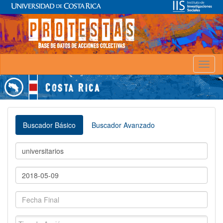
Toggl
naviga
Buscador Básico
Buscador Avanzado