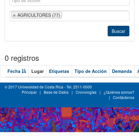
AGRICULTORES (77)
0 registros
Fecha
Lugar
Etiquetas
Tipo de Acción
Demanda
© 2017 Universidad de Costa Rica - Tel. 2511-0000
Principal
|
Base de Datos
|
Cronologías
|
¿Quiénes somos?
|
Contáctenos