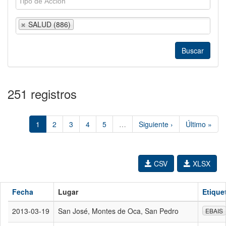
SALUD (886)
251 registros
1
2
3
4
5
…
Siguiente ›
Último »
CSV
XLSX
Fecha
Lugar
Etique
2013-03-19
San José, Montes de Oca, San Pedro
EBAIS