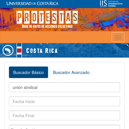
Toggl
naviga
Buscador Básico
Buscador Avanzado