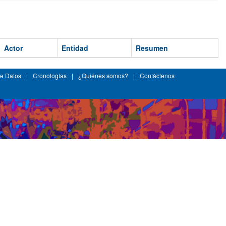
Actor
Entidad
Resumen
e Datos
|
Cronologías
|
¿Quiénes somos?
|
Contáctenos