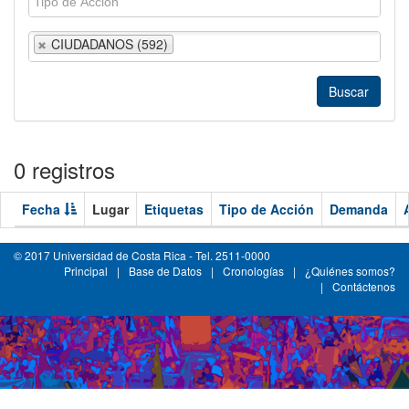
CIUDADANOS (592)
0 registros
Fecha
Lugar
Etiquetas
Tipo de Acción
Demanda
© 2017 Universidad de Costa Rica - Tel. 2511-0000
Principal
|
Base de Datos
|
Cronologías
|
¿Quiénes somos?
|
Contáctenos