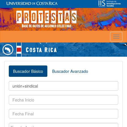
Toggl
naviga
Buscador Básico
Buscador Avanzado