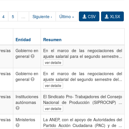
4
5
…
Siguiente ›
Último »
CSV
XLSX
Entidad
Resumen
res/as
Gobierno en
En el marco de las negociaciones del
general
ajuste salarial para el segundo semestre...
ver detalle
res/as
Gobierno en
En el marco de las negociaciones del
general
ajuste salarial del segundo semestre del...
ver detalle
res/as
Instituciones
El Sindicato Pro- Trabajadores del Consejo
autónomas
Nacional de Producción (SIPROCNP) ...
ver detalle
res/as
Ministerios
La ANEP, con el apoyo de Autoridades del
Partido Acción Ciudadana (PAC) y de ...