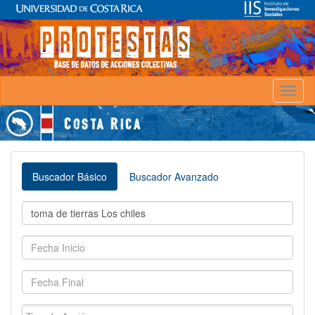
Toggl
naviga
Buscador Básico
Buscador Avanzado