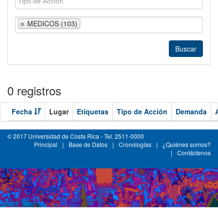
MEDICOS (103)
0 registros
Fecha
Lugar
Etiquetas
Tipo de Acción
Demanda
© 2017 Universidad de Costa Rica - Tel. 2511-0000
Principal
|
Base de Datos
|
Cronologías
|
¿Quiénes somos?
|
Contáctenos