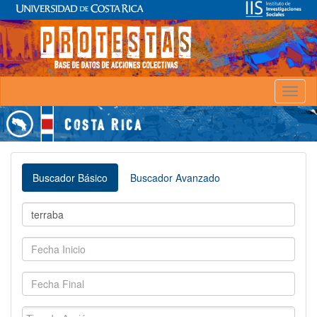
Toggl
naviga
Buscador Básico
Buscador Avanzado