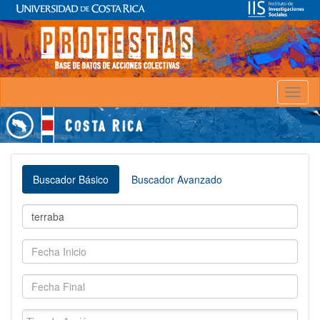
Toggl
naviga
Buscador Básico
Buscador Avanzado