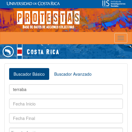
Toggl
naviga
Buscador Básico
Buscador Avanzado