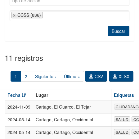
CCSS (836)
11 registros
1
2
Siguiente ›
Último »
CSV
XLSX
Fecha
Lugar
Etiquetas
2024-11-09
Cartago, El Guarco, El Tejar
CIUDADANO
2024-05-14
Cartago, Cartago, Occidental
SALUD
CC
2024-05-14
Cartago, Cartago, Occidental
SALUD
CC