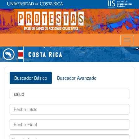
Toggl
naviga
Buscador Básico
Buscador Avanzado