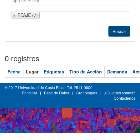
PEAJE (7)
0 registros
Fecha
Lugar
Etiquetas
Tipo de Acción
Demanda
Act
© 2017 Universidad de Costa Rica - Tel. 2511-0000
Principal
|
Base de Datos
|
Cronologías
|
¿Quiénes somos?
|
Contáctenos