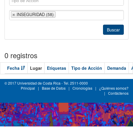
INSEGURIDAD (58)
0 registros
Fecha
Lugar
Etiquetas
Tipo de Acción
Demanda
© 2017 Universidad de Costa Rica - Tel. 2511-0000
Principal
|
Base de Datos
|
Cronologías
|
¿Quiénes somos?
|
Contáctenos