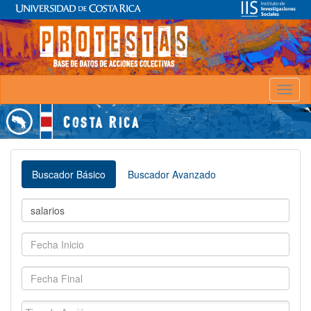
Toggl
naviga
Buscador Básico
Buscador Avanzado