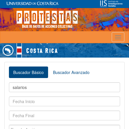
Toggl
naviga
Buscador Básico
Buscador Avanzado