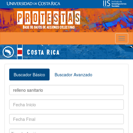
Toggl
naviga
Buscador Básico
Buscador Avanzado