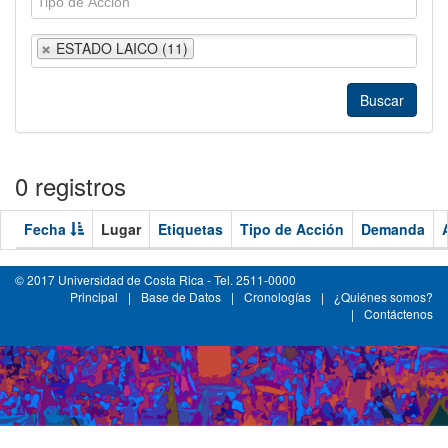
ESTADO LAICO (11)
0 registros
Fecha
Lugar
Etiquetas
Tipo de Acción
Demanda
© 2017 Universidad de Costa Rica - Tel. 2511-0000
Principal
|
Base de Datos
|
Cronologías
|
¿Quiénes somos?
|
Contáctenos