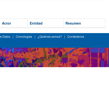
Actor
Entidad
Resumen
e Datos
|
Cronologías
|
¿Quiénes somos?
|
Contáctenos