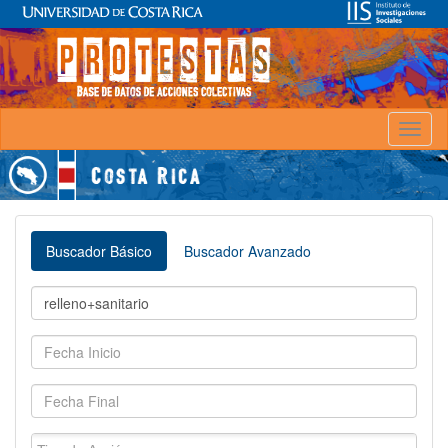
Toggl
naviga
Buscador Básico
Buscador Avanzado