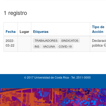
1 registro
Tipo de
Fecha
Lugar
Etiquetas
Acción
2022-
Declarac
TRABAJADORES
SINDICATOS
03-22
pública
INS
VACUNA
COVID-19
© 2017 Universidad de Costa Rica - Tel. 2511-0000