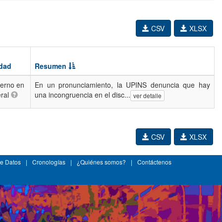
CSV
XLSX
idad
Resumen
erno en
En un pronunciamiento, la UPINS denuncia que hay
ral
una incongruencia en el disc...
ver detalle
CSV
XLSX
e Datos
|
Cronologías
|
¿Quiénes somos?
|
Contáctenos