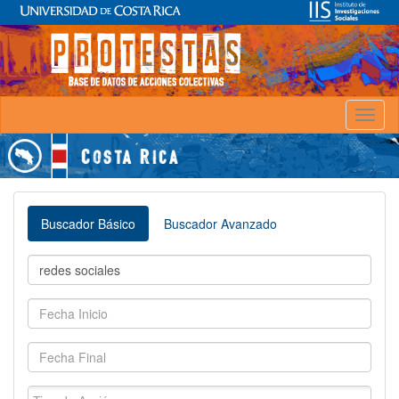
Toggl
naviga
Buscador Básico
Buscador Avanzado