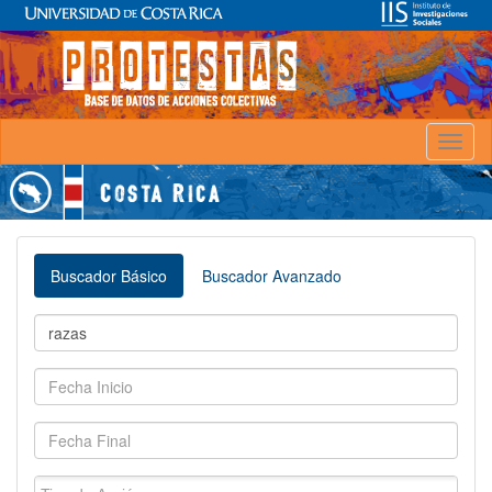
Toggl
naviga
Buscador Básico
Buscador Avanzado