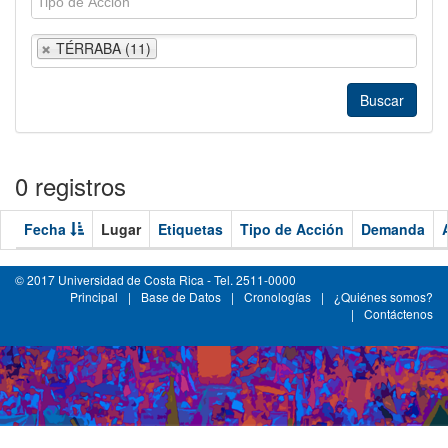
TÉRRABA (11)
0 registros
Fecha
Lugar
Etiquetas
Tipo de Acción
Demanda
© 2017 Universidad de Costa Rica - Tel. 2511-0000
Principal
|
Base de Datos
|
Cronologías
|
¿Quiénes somos?
|
Contáctenos