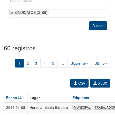
SINDICATOS (3105)
60 registros
1
2
3
4
5
…
Siguiente ›
Último »
CSV
XLSX
Fecha
Lugar
Etiquetas
2014-01-08
Heredia, Santa Bárbara
MUNICIPAL
TRABAJADO