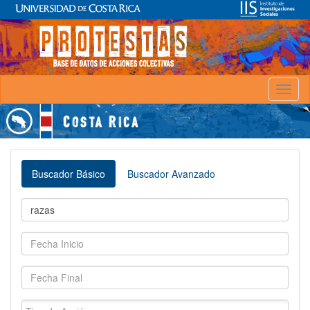
Toggl
naviga
Buscador Básico
Buscador Avanzado