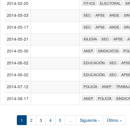
2014-02-20
FIT-ICE
ELECTORAL
SI
2014-05-03
SEC
APSE
ANDE
SI
2014-05-17
SEC
APSE
ANDE
SI
2014-05-21
IGLESIA
SEC
APSE
A
2014-05-30
ANEP
SINDICATOS
POL
2014-06-02
EDUCACIÓN
SEC
APS
2014-06-02
EDUCACIÓN
SEC
APS
2014-07-12
POLICÍA
ANEP
TRABA
2014-08-17
ANEP
POLICÍA
SINDIC
1
2
3
4
5
…
Siguiente ›
Último »