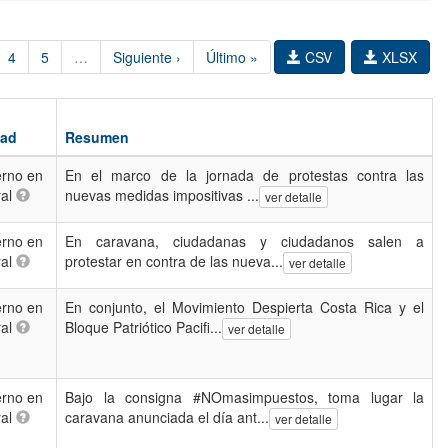
4
5
…
Siguiente ›
Último »
CSV
XLSX
dad
Resumen
rno en
En el marco de la jornada de protestas contra las
ral
nuevas medidas impositivas ...
ver detalle
rno en
En caravana, ciudadanas y ciudadanos salen a
ral
protestar en contra de las nueva...
ver detalle
rno en
En conjunto, el Movimiento Despierta Costa Rica y el
ral
Bloque Patriótico Pacifi...
ver detalle
rno en
Bajo la consigna #NOmasimpuestos, toma lugar la
ral
caravana anunciada el día ant...
ver detalle