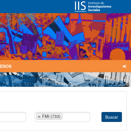
TENOS
FMI (733)