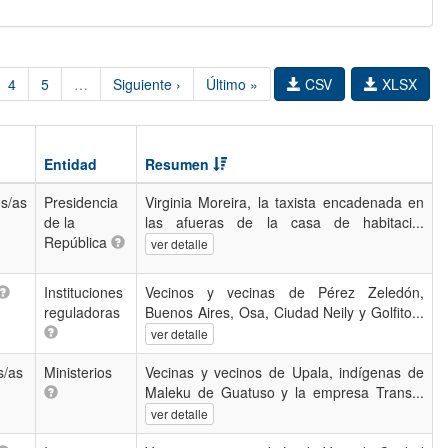
4
5
…
Siguiente ›
Último »
CSV
XLSX
Entidad
Resumen
s/as
Presidencia
Virginia Moreira, la taxista encadenada en
de la
las afueras de la casa de habitaci...
República
ver detalle
Instituciones
Vecinos y vecinas de Pérez Zeledón,
reguladoras
Buenos Aires, Osa, Ciudad Neily y Golfito...
ver detalle
s/as
Ministerios
Vecinas y vecinos de Upala, indígenas de
Maleku de Guatuso y la empresa Trans...
ver detalle