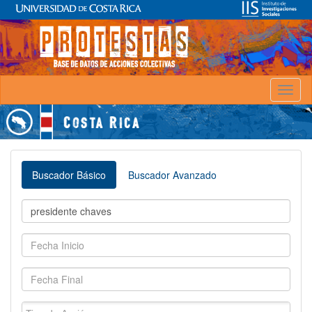
Toggl
naviga
Buscador Básico
Buscador Avanzado