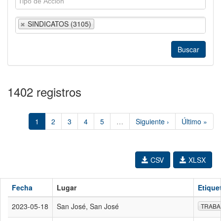
SINDICATOS (3105)
1402 registros
1
2
3
4
5
…
Siguiente ›
Último »
CSV
XLSX
Fecha
Lugar
Etique
2023-05-18
San José, San José
TRABA