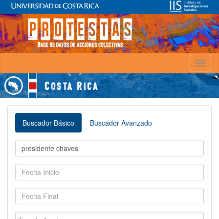
Toggl
naviga
Buscador Básico
Buscador Avanzado