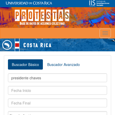
Toggl
naviga
Buscador Básico
Buscador Avanzado