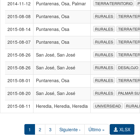
2014-11-12
Puntarenas, Osa, Palmar
TIERRA/TERRITORIO
P
2015-08-08
Puntarenas, Osa
RURALES
TIERRA/TE
2015-08-14
Puntarenas, Osa
RURALES
TIERRA/TE
2015-08-07
Puntarenas, Osa
RURALES
TIERRA/TE
2015-08-26
San José, San José
RURALES
TIERRA/TE
2015-08-26
San José, San José
RURALES
DESALOJO
2015-08-01
Puntarenas, Osa
RURALES
TIERRA/TE
2015-08-20
San José, San José
RURALES
PALMAR S
2015-08-11
Heredia, Heredia, Heredia
UNIVERSIDAD
RURAL
1
2
3
Siguiente ›
Último »
XLSX