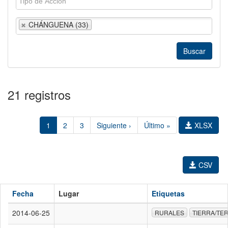
CHÁNGUENA (33)
21 registros
1
2
3
Siguiente ›
Último »
XLSX
CSV
Fecha
Lugar
Etiquetas
2014-06-25
RURALES
TIERRA/TE