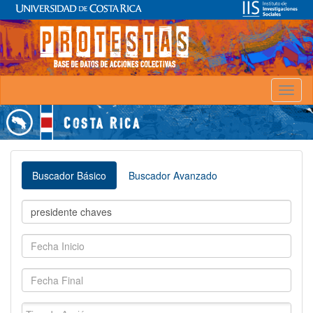
Toggl
naviga
Buscador Básico
Buscador Avanzado