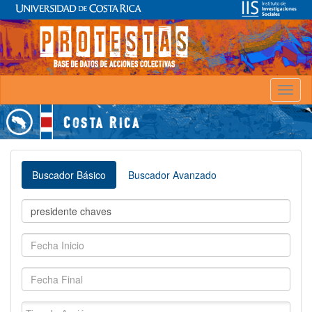
Toggl
naviga
Buscador Básico
Buscador Avanzado