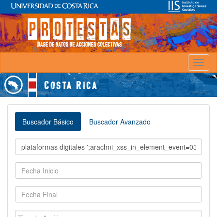
Toggl
naviga
Buscador Básico
Buscador Avanzado