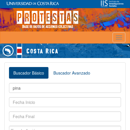
Toggl
naviga
Buscador Básico
Buscador Avanzado