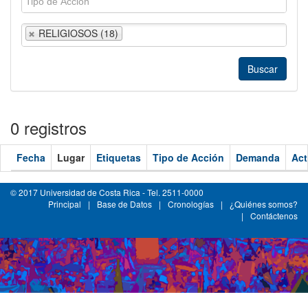
RELIGIOSOS (18)
0 registros
Fecha
Lugar
Etiquetas
Tipo de Acción
Demanda
Act
© 2017 Universidad de Costa Rica - Tel. 2511-0000
Principal
|
Base de Datos
|
Cronologías
|
¿Quiénes somos?
|
Contáctenos