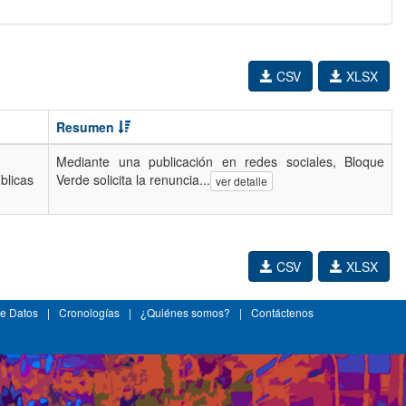
CSV
XLSX
Resumen
Mediante una publicación en redes sociales, Bloque
úblicas
Verde solicita la renuncia...
ver detalle
CSV
XLSX
e Datos
|
Cronologías
|
¿Quiénes somos?
|
Contáctenos