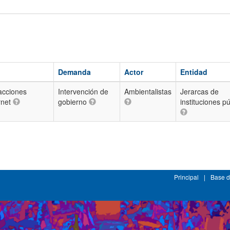
Demanda
Actor
Entidad
acciones
Intervención de
Ambientalistas
Jerarcas de
rnet
gobierno
instituciones p
Principal
|
Base d