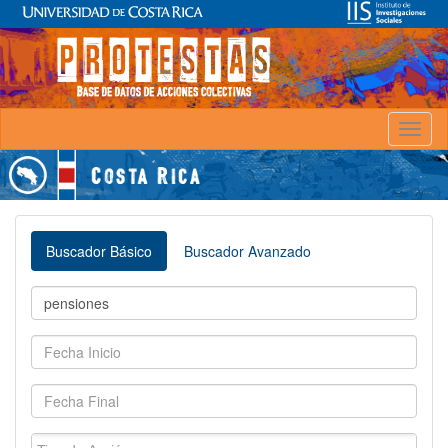
Toggl
naviga
Buscador Básico
Buscador Avanzado