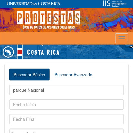
Toggl
naviga
Buscador Básico
Buscador Avanzado