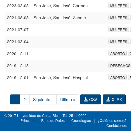
2023-03-08
San José, San José, Carmen
MUJERES
2021-08-08
San José, San José, Zapote
MUJERES
2021-07-07
MUJERES
2021-03-04
MUJERES
2020-12-11
ABORTO
2019-12-13
DERECHOS
2019-12-01
San José, San José, Hospital
ABORTO
1
2
Siguiente ›
Último »
CSV
XLSX
© 2017 Universidad de Costa Rica - Tel. 2511-0000
Principal
|
Base de Datos
|
Cronologías
|
¿Quiénes somos?
|
Contáctenos