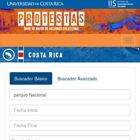
Toggl
naviga
Buscador Básico
Buscador Avanzado