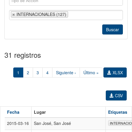
INTERNACIONALES (127)
31 registros
1
2
3
4
Siguiente ›
Último »
XLSX
CSV
Fecha
Lugar
Etiquetas
2015-03-16
San José, San José
INTERNACI