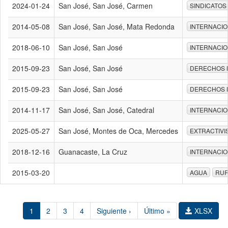
2024-01-24
San José, San José, Carmen
SINDICATOS
2014-05-08
San José, San José, Mata Redonda
INTERNACI
2018-06-10
San José, San José
INTERNACI
2015-09-23
San José, San José
DERECHOS
2015-09-23
San José, San José
DERECHOS
2014-11-17
San José, San José, Catedral
INTERNACI
2025-05-27
San José, Montes de Oca, Mercedes
EXTRACTIVI
2018-12-16
Guanacaste, La Cruz
INTERNACI
2015-03-20
AGUA
RUR
1
2
3
4
Siguiente ›
Último »
XLSX