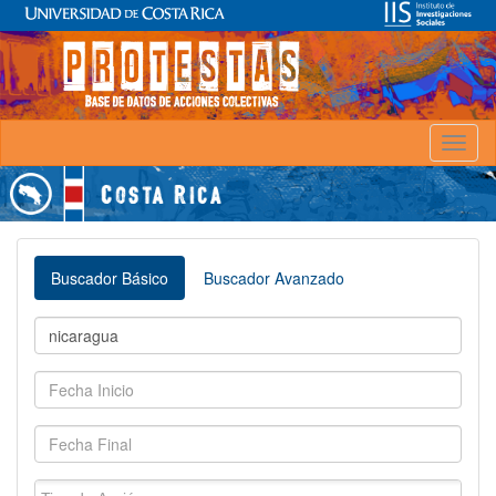
Toggl
naviga
Buscador Básico
Buscador Avanzado