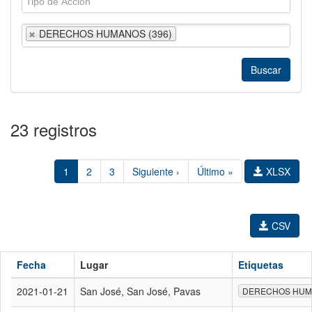
DERECHOS HUMANOS (396)
23 registros
1
2
3
Siguiente ›
Último »
XLSX
CSV
Fecha
Lugar
Etiquetas
2021-01-21
San José, San José, Pavas
DERECHOS HU