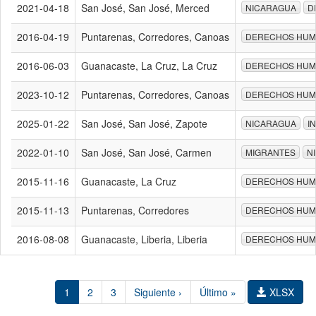
2021-04-18
San José, San José, Merced
NICARAGUA
D
2016-04-19
Puntarenas, Corredores, Canoas
DERECHOS HU
2016-06-03
Guanacaste, La Cruz, La Cruz
DERECHOS HU
2023-10-12
Puntarenas, Corredores, Canoas
DERECHOS HU
2025-01-22
San José, San José, Zapote
NICARAGUA
I
2022-01-10
San José, San José, Carmen
MIGRANTES
N
2015-11-16
Guanacaste, La Cruz
DERECHOS HU
2015-11-13
Puntarenas, Corredores
DERECHOS HU
2016-08-08
Guanacaste, Liberia, Liberia
DERECHOS HU
1
2
3
Siguiente ›
Último »
XLSX