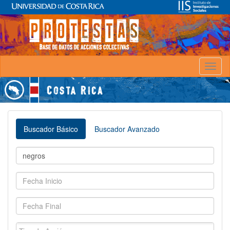
Toggl
naviga
Buscador Básico
Buscador Avanzado