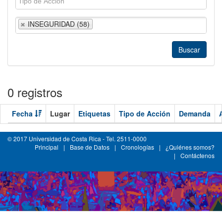
INSEGURIDAD (58)
0 registros
Fecha
Lugar
Etiquetas
Tipo de Acción
Demanda
© 2017 Universidad de Costa Rica - Tel. 2511-0000
Principal
|
Base de Datos
|
Cronologías
|
¿Quiénes somos?
|
Contáctenos