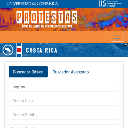
Toggl
naviga
Buscador Básico
Buscador Avanzado