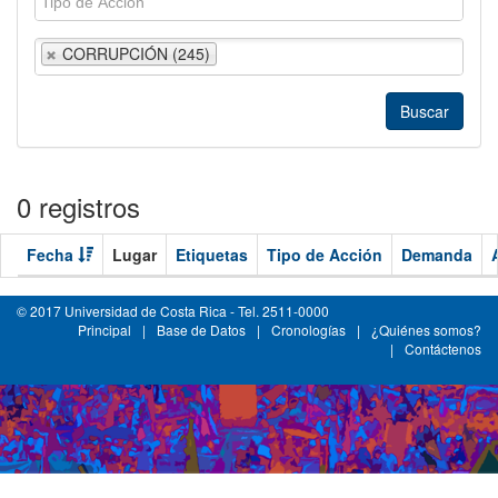
CORRUPCIÓN (245)
0 registros
Fecha
Lugar
Etiquetas
Tipo de Acción
Demanda
© 2017 Universidad de Costa Rica - Tel. 2511-0000
Principal
|
Base de Datos
|
Cronologías
|
¿Quiénes somos?
|
Contáctenos