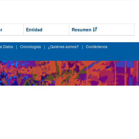
r
Entidad
Resumen
e Datos
|
Cronologías
|
¿Quiénes somos?
|
Contáctenos