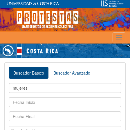
Toggl
naviga
Buscador Básico
Buscador Avanzado