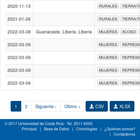
2020-11-13
RURALES
TIERRA/T
2021-01-26
RURALES
TIERRA/T
2022-03-08
Guanacaste, Liberia, Liberia
MUJERES
ACOSO
2022-03-09
MUJERES
REPRESI
2022-03-09
MUJERES
REPRESI
2022-03-09
MUJERES
REPRESI
2022-03-09
MUJERES
REPRESI
1
2
Siguiente ›
Último »
CSV
XLSX
© 2017 Universidad de Costa Rica - Tel. 2511-0000
Principal
|
Base de Datos
|
Cronologías
|
¿Quiénes somos?
|
Contáctenos