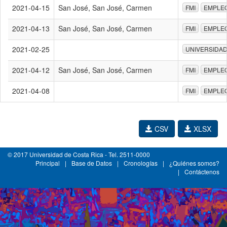
2021-04-15
San José, San José, Carmen
FMI
EMPLEO
2021-04-13
San José, San José, Carmen
FMI
EMPLEO
2021-02-25
UNIVERSIDA
2021-04-12
San José, San José, Carmen
FMI
EMPLEO
2021-04-08
FMI
EMPLEO
CSV
XLSX
© 2017 Universidad de Costa Rica - Tel. 2511-0000
Principal
|
Base de Datos
|
Cronologías
|
¿Quiénes somos?
|
Contáctenos