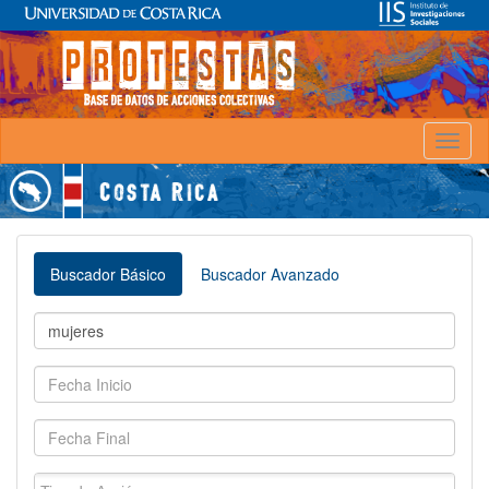
Toggl
naviga
Buscador Básico
Buscador Avanzado